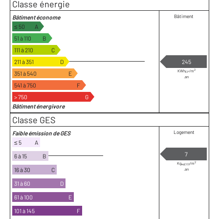
Classe énergie
Bâtiment
Bâtiment économe
≤ 50
A
51 à 110
B
111 à 210
C
211 à 351
D
245
2
KWh
/m
351 à 540
E
EP
.an
541 à 750
F
> 750
G
Bâtiment énergivore
Classe GES
Logement
Faible émission de GES
≤ 5
A
7
6 à 15
B
2
Kg
/m
eqCO2
16 à 30
C
.an
31 à 60
D
61 à 100
E
101 à 145
F