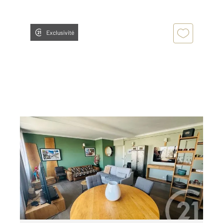
Exclusivité
LE MANS 72
2
52,07 m
, 2 pièces
Ref : 44601
Appartement T2 à louer
800 €
par mois charges comprises
Visiter le site dédié