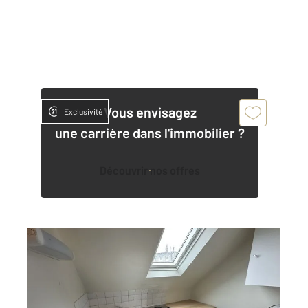
Vous envisagez
Exclusivité
une carrière dans l'immobilier ?
Découvrir nos offres
LE MANS 72
2
14,63 m
, 1 pièce
Ref : 44128
Appartement Studio à louer