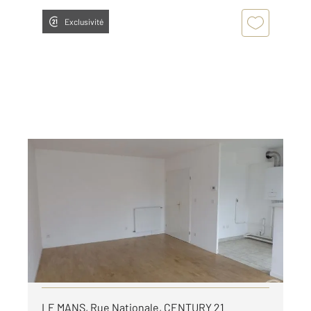
Exclusivité
LE MANS 72
2
61,95 m
, 3 pièces
Ref : 44394
Appartement F3 à louer
719 €
par mois charges comprises
Visiter le site dédié
LE MANS, Rue Nationale, CENTURY 21