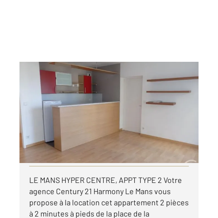
LE MANS 72
2
41,60 m
, 2 pièces
Ref : 44481
Appartement F2 à louer
540 €
par mois charges comprises
Visiter le site dédié
LE MANS HYPER CENTRE, APPT TYPE 2 Votre
agence Century 21 Harmony Le Mans vous
propose à la location cet appartement 2 pièces
à 2 minutes à pieds de la place de la