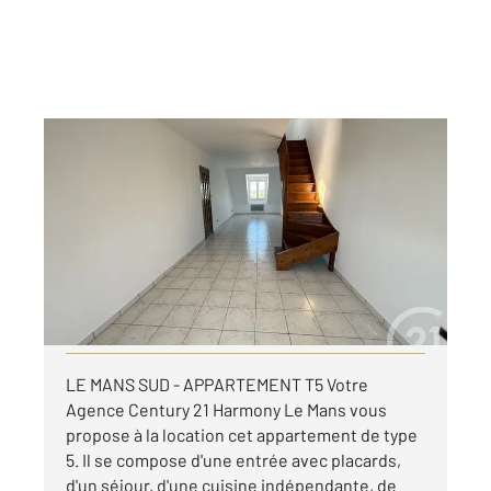
LE MANS 72
2
101,94 m
, 5 pièces
Ref : 44501
Appartement T4 à louer
751 €
par mois charges comprises
Visiter le site dédié
LE MANS SUD - APPARTEMENT T5 Votre
Agence Century 21 Harmony Le Mans vous
propose à la location cet appartement de type
5. Il se compose d'une entrée avec placards,
d'un séjour, d'une cuisine indépendante, de