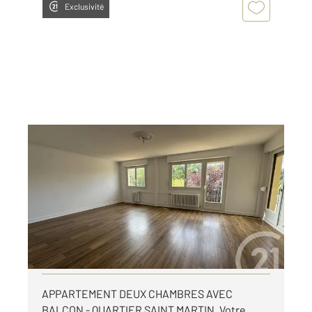
Exclusivité
LE MANS 72
2
79,74 m
, 3 pièces
Ref : 44566
Appartement T3 à louer
770 €
par mois charges comprises
Visiter le site dédié
APPARTEMENT DEUX CHAMBRES AVEC
BALCON - QUARTIER SAINT MARTIN. Votre