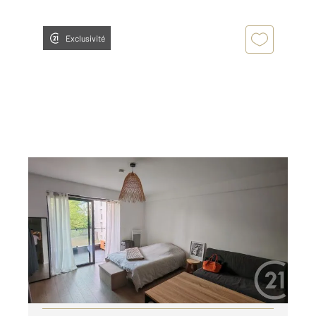
Exclusivité
LE MANS 72
2
33,19 m
, 1 pièce
Ref : 44620
Appartement Studio à louer
465 €
par mois charges comprises
Visiter le site dédié