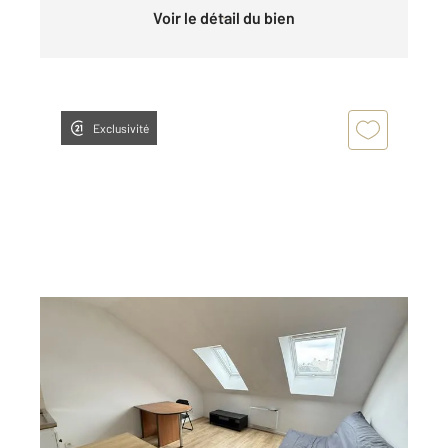
Voir le détail du bien
Exclusivité
LE MANS 72
2
21,05 m
, 1 pièce
Ref : 44543
Appartement Studio à louer
402 €