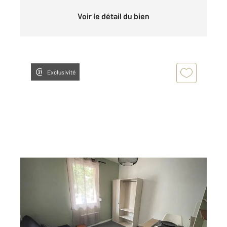
Voir le détail du bien
Exclusivité
LE MANS 72
2
15,07 m
, 1 pièce
Ref : 44609
Appartement Studio à louer
400 €