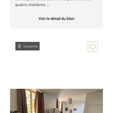
quatre chambres ...
Voir le détail du bien
Exclusivité
LE MANS 72
2
22,51 m
, 1 pièce
Ref : 44444