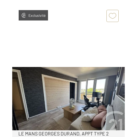
Exclusivité
LE MANS 72
2
40,50 m
, 2 pièces
Ref : 44464
Appartement F1 Bis à louer
645 €
par mois charges comprises
LE MANS GEORGES DURAND, APPT TYPE 2