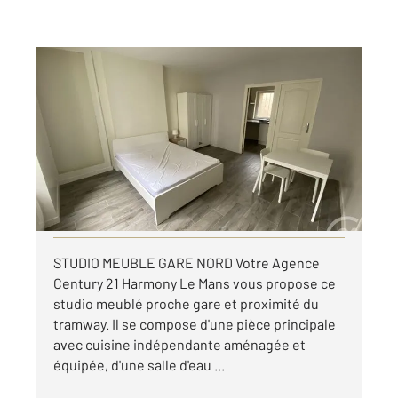
LE MANS 72
2
26,19 m
, 1 pièce
Ref : 44529
Appartement Studio à louer
431 €
par mois charges comprises
Visiter le site dédié
STUDIO MEUBLE GARE NORD Votre Agence
Century 21 Harmony Le Mans vous propose ce
studio meublé proche gare et proximité du
tramway. Il se compose d'une pièce principale
avec cuisine indépendante aménagée et
équipée, d'une salle d'eau ...