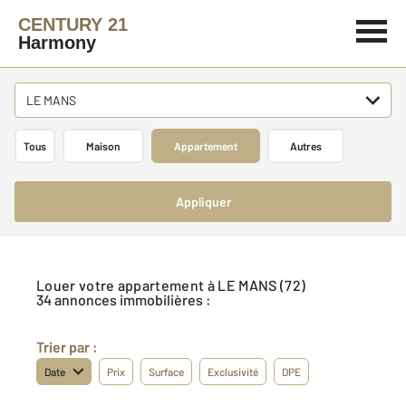
CENTURY 21
Harmony
LE MANS
Tous
Maison
Appartement
Autres
Appliquer
Louer votre appartement à LE MANS (72)
34 annonces immobilières :
Trier par :
Date
Prix
Surface
Exclusivité
DPE