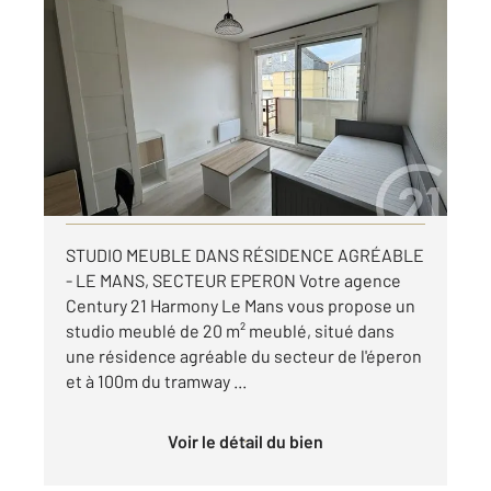
LE MANS 72
2
21 m
, 1 pièce
Ref : 44539
Appartement Studio à louer
440 €
par mois charges comprises
Visiter le site dédié
STUDIO MEUBLE DANS RÉSIDENCE AGRÉABLE
- LE MANS, SECTEUR EPERON Votre agence
Century 21 Harmony Le Mans vous propose un
studio meublé de 20 m² meublé, situé dans
une résidence agréable du secteur de l'éperon
et à 100m du tramway ...
Voir le détail du bien