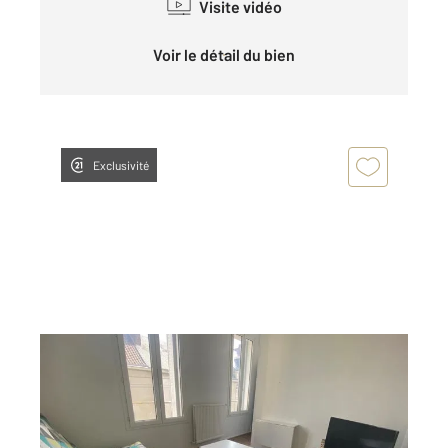
Visite vidéo
Voir le détail du bien
Exclusivité
LE MANS 72
2
13,68 m
, 1 pièce
Ref : 44206
Appartement F1 à louer