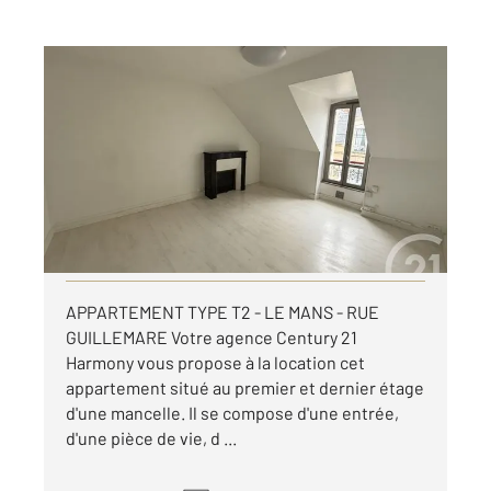
LE MANS 72
2
32,15 m
, 2 pièces
Ref : 44482
Appartement T2 à louer
499 €
par mois charges comprises
Visiter le site dédié
APPARTEMENT TYPE T2 - LE MANS - RUE
GUILLEMARE Votre agence Century 21
Harmony vous propose à la location cet
appartement situé au premier et dernier étage
d'une mancelle. Il se compose d'une entrée,
d'une pièce de vie, d ...