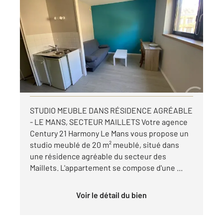
LE MANS 72
2
19,81 m
, 1 pièce
Ref : 44536
Appartement F1 à louer
396 €
par mois charges comprises
Visiter le site dédié
STUDIO MEUBLE DANS RÉSIDENCE AGRÉABLE
- LE MANS, SECTEUR MAILLETS Votre agence
Century 21 Harmony Le Mans vous propose un
studio meublé de 20 m² meublé, situé dans
une résidence agréable du secteur des
Maillets. L'appartement se compose d'une ...
Voir le détail du bien