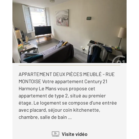
LE MANS 72
2
38,05 m
, 2 pièces
Ref : 44612
Appartement F2 à louer
495 €
par mois charges comprises
Visiter le site dédié
APPARTEMENT DEUX PIÈCES MEUBLÉ - RUE
MONTOISE Votre appartement Century 21
Harmony Le Mans vous propose cet
appartement de type 2, situé au premier
étage. Le logement se compose d'une entrée
avec placard, séjour coin kitchenette,
chambre, salle de bain ...
Visite vidéo