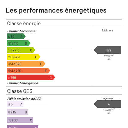
Les performances énergétiques
Classe énergie
Bâtiment
Bâtiment économe
≤ 50
A
51 à 110
B
111 à 210
C
129
2
KWh
/m
211 à 351
D
EP
.an
351 à 540
E
541 à 750
F
> 750
G
Bâtiment énergivore
Classe GES
Logement
Faible émission de GES
≤ 5
A
4
2
Kg
/m
eqCO2
6 à 15
B
.an
16 à 30
C
31 à 60
D