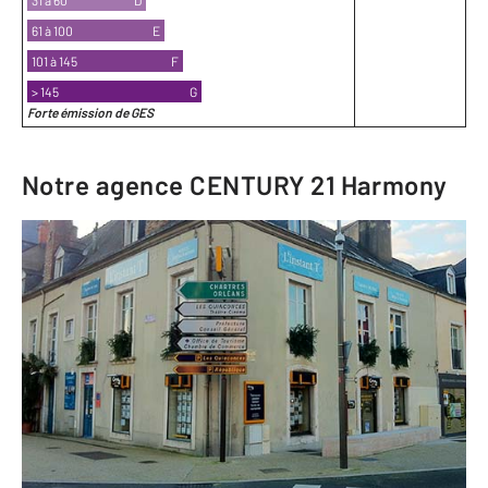
61 à 100
E
101 à 145
F
> 145
G
Forte émission de GES
Notre agence
CENTURY 21 Harmony