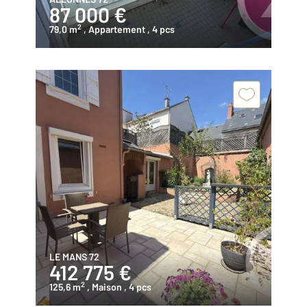
87 000 €
2
79,0 m
, Appartement
, 4 pcs
LE MANS 72
412 775 €
2
125,6 m
, Maison
, 4 pcs