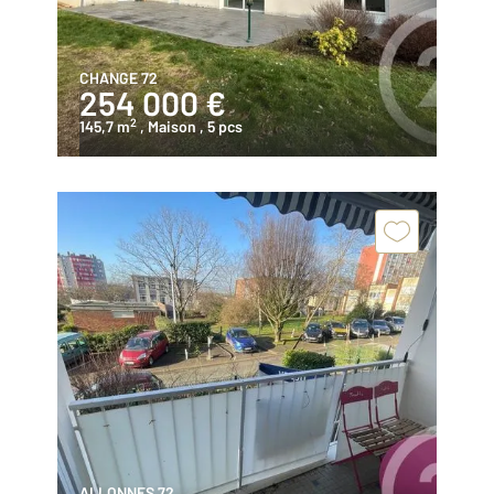
CHANGE 72
254 000 €
2
145,7 m
, Maison
, 5 pcs
ALLONNES 72