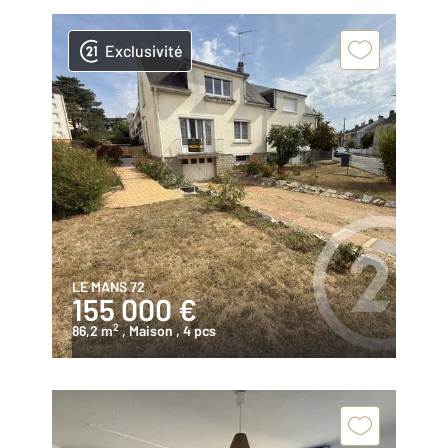
Exclusivité
LE MANS 72
155 000 €
2
86,2 m
, Maison
, 4 pcs