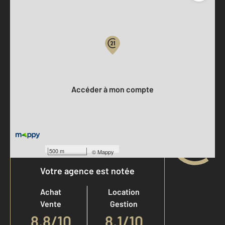
Parlons de vous, parlons biens
Votre compte :
Accéder à mon compte
500 m
©
Mappy
Votre agence est notée
Achat
Location
Vente
Gestion
8,8
/
10
8,1/10