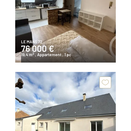
LE MANS 72
76 000 €
2
19,4 m
, Appartement
, 1 pc