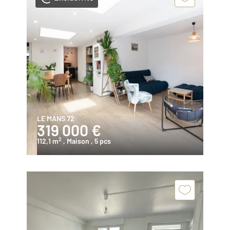
LE MANS 72
319 000 €
2
112,1 m
, Maison
, 5 pcs