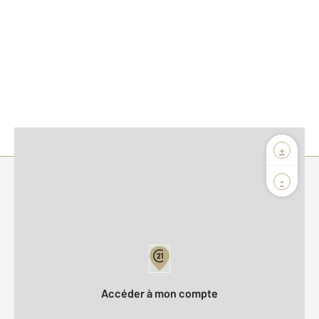
+
-
Parlons de vous, parlons biens
Votre compte :
Accéder à mon compte