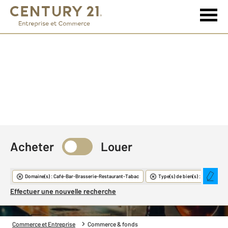
Acheter
Louer
Commerce & Fonds
Domaine(s) : Café-Bar-Brasserie-Restaurant-Tabac
Type(s) de bien(s) : Brasserie
Effectuer une nouvelle recherche
Commerce et Entreprise
Commerce & fonds